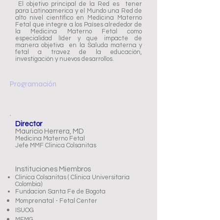
El objetivo principal de la Red es tener
para Latinoamerica y el Mundo una Red de
alto nivel científico en Medicina Materno
Fetal que integre a los Países alrededor de
la Medicina Materno Fetal como
especialidad líder y que impacte de
manera objetiva en la Saluda materna y
fetal a travez de la educación,
investigación y nuevos desarrollos.
Programación
Director
Mauricio Herrera, MD
Medicina Materno Fetal
Jefe MMF Clinica Colsanitas
Instituciones Miembros
Clinica Colsanitas ( Clinica Universitaria
Colombia)
Fundacion Santa Fe de Bogota
Momprenatal - Fetal Center
ISUOG
MFMG