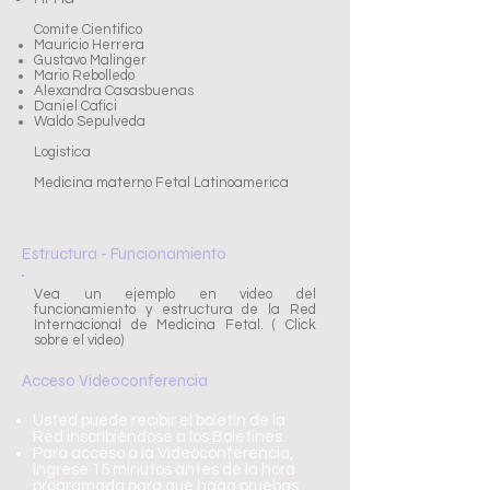
Comite Cientifico
Mauricio Herrera
Gustavo Malinger
Mario Rebolledo
Alexandra Casasbuenas
Daniel Cafici
Waldo Sepulveda
Logistica
Medicina materno Fetal Latinoamerica
Estructura - Funcionamiento
Vea un ejemplo en video del
funcionamiento y estructura de la Red
Internacional de Medicina Fetal. ( Click
sobre el video)
Acceso Videoconferencia
Usted puede recibir el boletín de la
Red inscribiéndose a los Boletines.
Para acceso a la Videoconferencia,
ingrese 15 minutos antes de la hora
programada para que haga pruebas