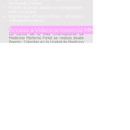
de sonido y video.
Puede acceder desde su computador,
IPAD o Celular.
Ingrese por el icono inferior - Acceso a
Videoconferencia:
Acceso a Videoconferencia MMF - Click AQU
La Junta de la Red internacional de
Medicina Materno Fetal se realiza desde
Bogota - Colombia en la Unidad de Medicina
Materno Fetal de Clinica Universitaria
Colombia.
Se realiza los
días Jueves,
segura la
programación establecida para cada mes,
cada 2 semanas, con transmisión por
videoconferencia.
Hora:
06.30 - 08.00
(-5GMT)
Duración:
1h 30 min
Programación para el año 2017:
Para ver la programación de la Red
Internacional vea el Calendario de
Medicina Materno Fetal Latinoamerica
AQUI