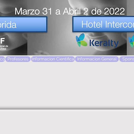
ico
Profesores
Informacion Cientifica
Informacion General
Spons