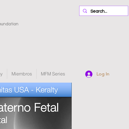
oundation
my
Miembros
MFM Series
Log In