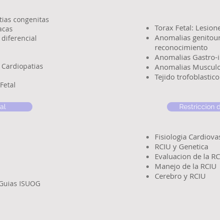
tias congenitas
Torax Fetal: Lesio
acas
Anomalias genitour
diferencial
reconocimiento
Anomalias Gastro-in
 Cardiopatias
Anomalias Musculo
Tejido trofoblastico
Fetal
al
Restriccion 
Fisiologia Cardiovas
RCIU y Genetica
Evaluacion de la R
Manejo de la RCIU
Cerebro y RCIU
 Guias ISUOG