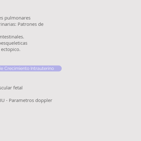
nes pulmonares
inarias: Patrones de
testinales.
esqueleticas
 ectopico.
de Crecimiento Intrauterino
cular fetal
CIU - Parametros doppler