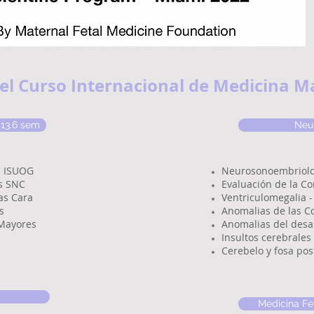
el Curso Internacional de Medicina M
 13.6 sem
Neur
s ISUOG
Neurosonoembriolo
s SNC
Evaluación de la Co
as Cara
Ventriculomegalia -
s
Anomalias de las C
Mayores
Anomalias del desar
Insultos cerebrales 
Cerebelo y fosa pos
Medicina Fe