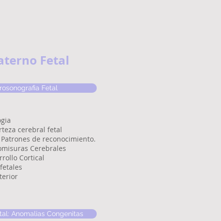
aterno Fetal
osonografia Fetal
gia
rteza cerebral fetal
 Patrones de reconocimiento.
omisuras Cerebrales
rollo Cortical
fetales
terior
tal: Anomalias Congenitas