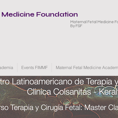
l Medicine Foundation
Maternal Fetal Medicine F
By FSF
ademia
Events FIMMF
Maternal Fetal Medicine Acade