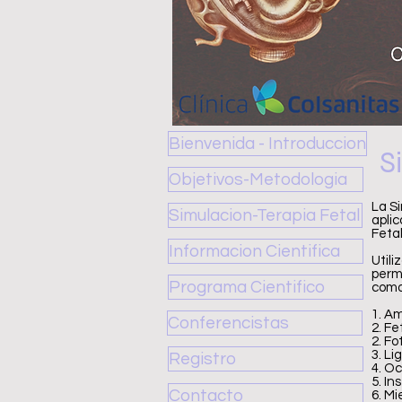
Bienvenida - Introduccion
S
Objetivos-Metodologia
La Si
Simulacion-Terapia Fetal
aplic
Fetal
Informacion Cientifica
Utili
permi
Programa Cientifico
como
1. Am
Conferencistas
2. Fe
2. F
3. Li
Registro
4. Oc
5. In
Contacto
6. M