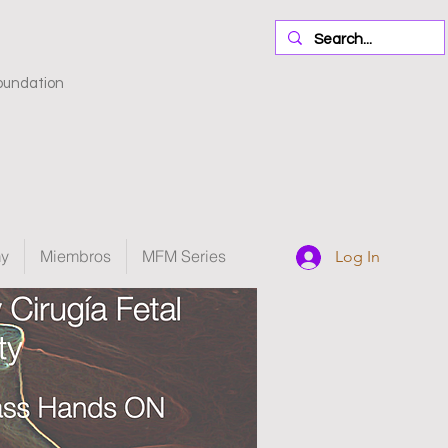
oundation
my
Miembros
MFM Series
Log In