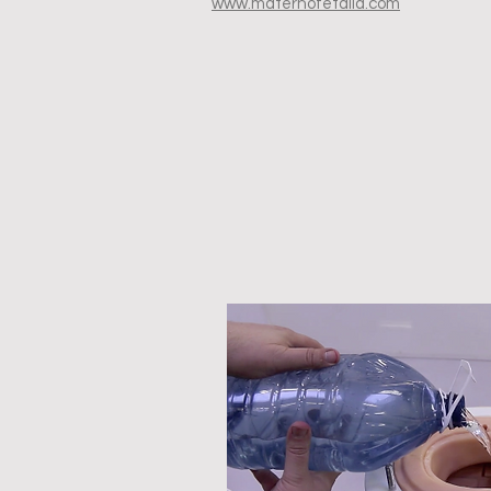
www.maternofetalla.com