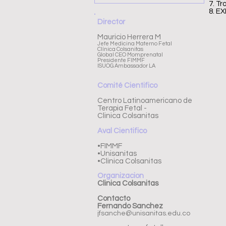
7. Tr
8. EX
Director
Mauricio Herrera M
Jefe Medicina Materno Fetal
Clínica Colsanitas
Global CEO Momprenatal
Presidente FIMMF
ISUOG Ambassador LA
Comité Cientifico
Centro Latinoamericano de
Terapia Fetal -
Clinica Colsanitas
Aval Cientifico
•FIMMF​
•Unisanitas
•Clinica Colsanitas
Organizacion
Clinica Colsanitas
Contacto
Fernando Sanchez
jfsanche@unisanitas.edu.co