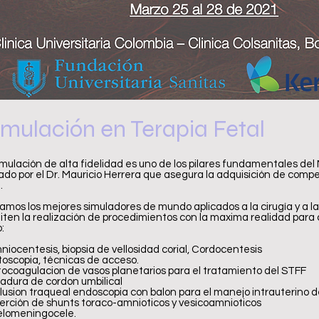
imulación en Terapia Fetal
mulación de alta fidelidad es uno de los pilares fundamentales del 
ado por el Dr. Mauricio Herrera que asegura la adquisición de compe
.
zamos los mejores simuladores de mundo aplicados a la cirugía y a la
ten la realización de procedimientos con la maxima realidad para c
:
niocentesis, biopsia de vellosidad corial, Cordocentesis
toscopia, técnicas de acceso.
otocoagulacion de vasos planetarios para el tratamiento del STFF
gadura de cordon umbilical
lusion traqueal endoscopia con balon para el manejo intrauterino 
serción de shunts toraco-amnioticos y vesicoamnioticos
ielomeningocele.