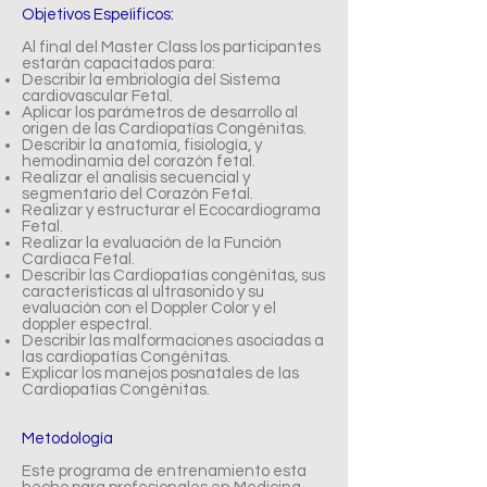
Objetivos Espeíificos:
Al final del Master Class los participantes
estarán capacitados para:
Describir la embriología del Sistema
cardiovascular Fetal.
Aplicar los parámetros de desarrollo al
origen de las Cardiopatías Congénitas.
Describir la anatomía, fisiología, y
hemodinamia del corazón fetal.
Realizar el analisis secuencial y
segmentario del Corazón Fetal.
Realizar y estructurar el Ecocardiograma
Fetal.
Realizar la evaluación de la Función
Cardiaca Fetal.
Describir las Cardiopatías congénitas, sus
características al ultrasonido y su
evaluación con el Doppler Color y el
doppler espectral.
Describir las malformaciones asociadas a
las cardiopatías Congénitas.
Explicar los manejos posnatales de las
Cardiopatías Congénitas.
Metodología
Este programa de entrenamiento esta