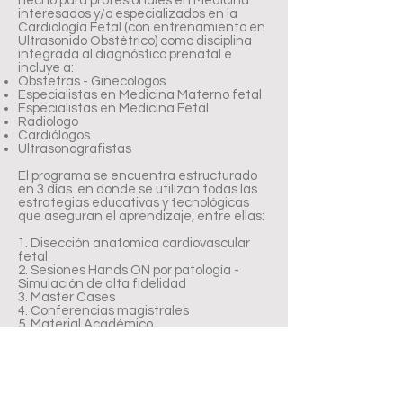
hecho para profesionales en Medicina
interesados y/o especializados en la
Cardiología Fetal (con entrenamiento en
Ultrasonido Obstétrico) como disciplina
integrada al diagnóstico prenatal e
incluye a:
Obstetras - Ginecologos
Especialistas en Medicina Materno fetal
Especialistas en Medicina Fetal
Radiologo
Cardiólogos
Ultrasonografistas
El programa se encuentra estructurado
en 3 días en donde se utilizan todas las
estrategias educativas y tecnológicas
que aseguran el aprendizaje, entre ellas:
1. Disección anatomica cardiovascular
fetal
2. Sesiones Hands ON por patología -
Simulación de alta fidelidad
3. Master Cases
4. Conferencias magistrales
5. Material Académico.
6. Su inscripción incluye refrigerios.
Director