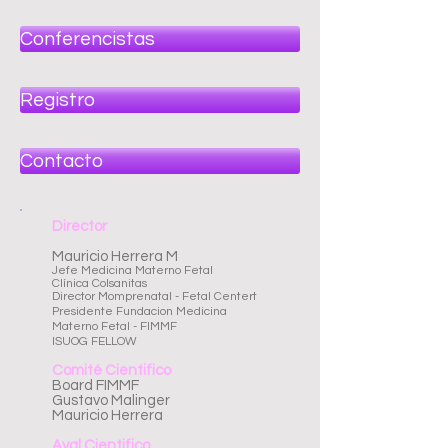
Conferencistas
Registro
Contacto
Director
Mauricio Herrera M
Jefe Medicina Materno Fetal
Clínica Colsanitas
Director Momprenatal - Fetal Centert
Presidente Fundacion Medicina
Materno Fetal - FIMMF
ISUOG FELLOW
Comité Cientifico
Board FIMMF
Gustavo Malinger
Mauricio Herrera
Aval Cientifico