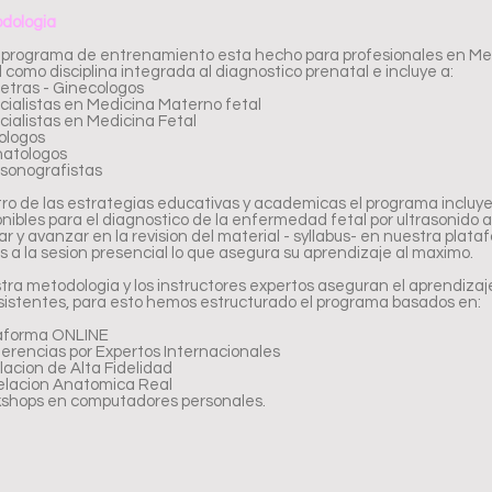
dologia
 programa de entrenamiento esta hecho para profesionales en Med
 como disciplina integrada al diagnostico prenatal e incluye a:
etras - Ginecologos
cialistas en Medicina Materno fetal
cialistas en Medicina Fetal
ologos
atologos
asonografistas
ro de las estrategias educativas y academicas el programa incluy
onibles para el diagnostico de la enfermedad fetal por ultrasonido a
sar y avanzar en la revision del material - syllabus- en nuestra p
s a la sesion presencial lo que asegura su aprendizaje al maximo.
tra metodologia y los instructores expertos aseguran el aprendizaj
asistentes, para esto hemos estructurado el programa basados en:
aforma ONLINE
erencias por Expertos Internacionales
lacion de Alta Fidelidad
elacion Anatomica Real
shops en computadores personales.