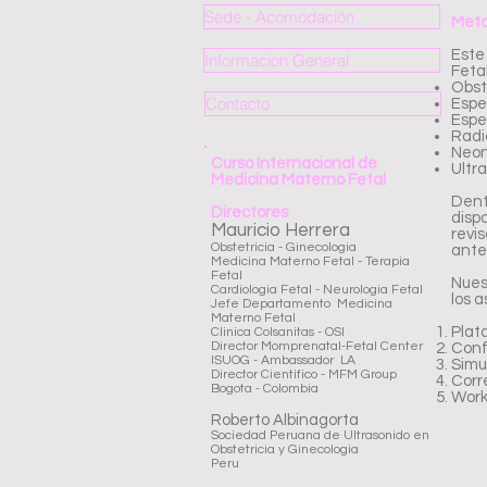
Sede - Acomodación
Meto
Este
Informacion General
Fetal
Obst
Contacto
Espe
Espe
Radi
Neon
Curso Internacional de
Ultr
Medicina Materno Fetal
Dent
Directores
disp
Mauricio Herrera
revi
Obstetricia - Ginecologia
ante
Medicina Materno Fetal - Terapia
Fetal
Nues
Cardiologia Fetal - Neurologia Fetal
los 
Jefe Departamento Medicina
Materno Fetal
Plat
Clinica Colsanitas - OSI
Director Momprenatal-Fetal Center
Conf
ISUOG - Ambassador LA
Simu
Director Cientifico - MFM Group
Corr
Bogota - Colombia
Work
Roberto Albinagorta
Sociedad Peruana de Ultrasonido en
Obstetricia y Ginecologia
Peru