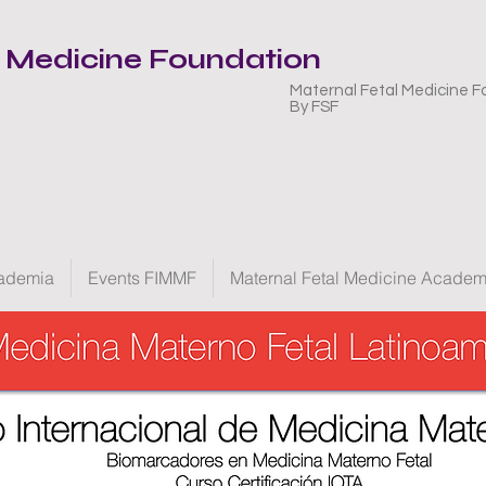
l Medicine Foundation
Maternal Fetal Medicine F
By FSF
ademia
Events FIMMF
Maternal Fetal Medicine Acade