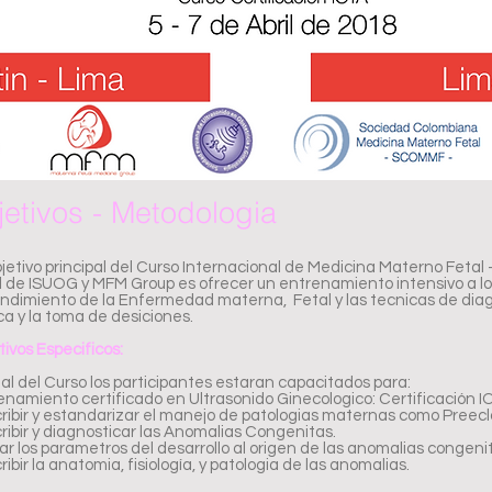
etivos - Metodologia
bjetivo principal del Curso Internacional de Medicina Materno Fetal
l de ISUOG y MFM Group es ofrecer un entrenamiento intensivo a lo
ndimiento de la Enfermedad materna, Fetal y las tecnicas de diag
ica y la toma de desiciones.
ivos Especificos:
nal del Curso los participantes estaran capacitados para:
enamiento certificado en Ultrasonido Ginecologico: Certificación 
ribir y estandarizar el manejo de patologias maternas como Preecl
ribir y diagnosticar las Anomalias Congenitas.
car los parametros del desarrollo al origen de las anomalias congeni
ibir la anatomia, fisiología, y patologia de las anomalias.