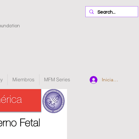
oundation
my
Miembros
MFM Series
Iniciar sesión