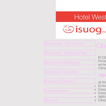
Bienvenida - Introduccion
Obj
Simulacion - Medicina Fetal
El O
Feta
Objetivos-Metodologia
ente
Clin
Informacion Cientifica
Objet
Programa Cientifico
Al fi
Entr
Desc
Conferencistas
Desc
Apli
Registro
Descr