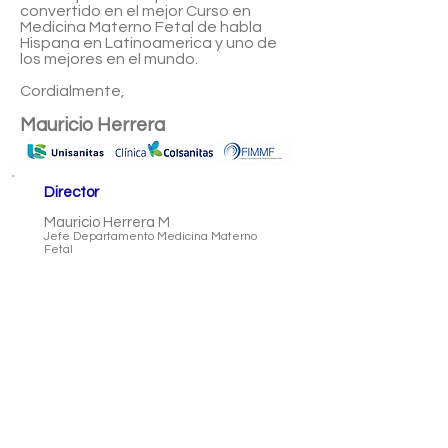
convertido en el mejor Curso en
Medicina Materno Fetal de habla
Hispana en Latinoamerica y uno de
los mejores en el mundo.
Cordialmente,
Mauricio Herrera
Director
Mauricio Herrera M
Jefe Departamento Medicina Materno
Fetal
Clínica Colsanitas
Presidente FIMMF
ISUOG FELLOW
Directores Asociados
Mario Rebolledo
Medicina Materno Fetal
Clinica Universitaria Colombia
Bogota - Colombia
Comité Cientifico