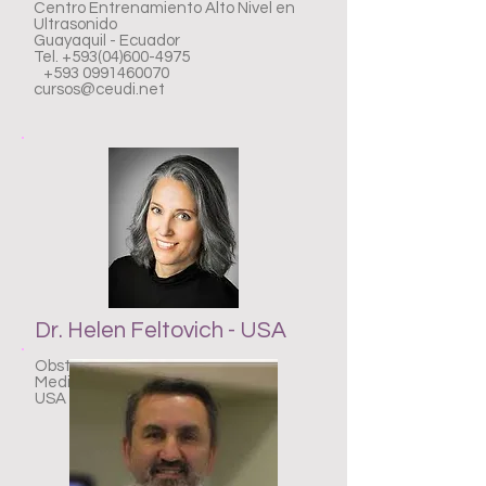
Centro Entrenamiento Alto Nivel en
Ultrasonido
Guayaquil - Ecuador
Tel.
+593(04)600-4975
+593 0991460070
cursos@ceudi.net
Dr. Helen Feltovich - USA
Obstetricia y Ginecología
Medicina Materno Fetal
USA