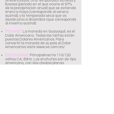
diferenciados. Una temporada húmeda y
lluviosa (período en el que ocurre el 97%
de la precipitación anual) que se extiende
enero a mayo (corresponde al verano
austral); y la temporada seca que va
desde junio a diciembre (que corresponde
al invierno austral).
Moneda:
La moneda en Guayaquil, es el
Dolar Americano. Todas las tarifas están
puestas Dolares Americanos. Para
convertir la moneda de su país al Dolar
Americanoo visite
www.xe.com/es/
Electricidad:
Principalmente 110/120
voltios CA, 60Hz. Los enchufes son de tipo
americano, con dos clavijas planas.
Referencia Horaria:
GMT -5
Carta de Invitacion:
Para obtener una
carta de invitación personal por favor
envíe un E-mail a
cursos@ceudi.net
indicando la razón y a
quien debe ir dirigida. La recibirá en las
siguientes horas por vía E-Mail con firma
electrónica.
Visas:
Existen restricciones para la