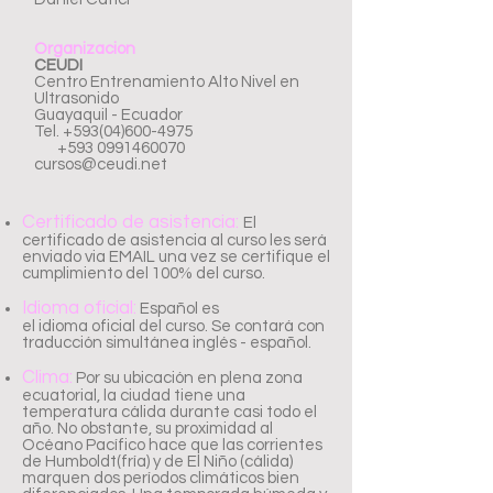
Organizacion
CEUDI
Centro Entrenamiento Alto Nivel en
Ultrasonido
Guayaquil - Ecuador
Tel.
+593(04)600-4975
+593 0991460070
cursos@ceudi.net
Certificado de asistencia:
El
certificado de asistencia al curso les será
enviado via EMAIL una vez se certifique el
cumplimiento del 100% del curso.
Idioma oficial:
Español es
el idioma oficial del curso. Se contará con
traducción simultánea inglés - español.
Clima:
Por su ubicación en plena zona
ecuatorial, la ciudad tiene una
temperatura cálida durante casi todo el
año. No obstante, su proximidad al
Océano Pacífico hace que las corrientes
de Humboldt(fría) y de El Niño (cálida)
marquen dos períodos climáticos bien